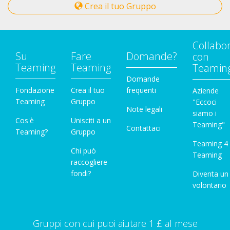
Crea il tuo Gruppo
Collabo
Su
Fare
Domande?
con
Teaming
Teaming
Teamin
Domande
Fondazione
Crea il tuo
frequenti
Aziende
Teaming
Gruppo
"Eccoci
Note legali
siamo i
Cos'è
Unisciti a un
Teaming"
Contattaci
Teaming?
Gruppo
Teaming 4
Chi può
Teaming
raccogliere
fondi?
Diventa un
volontario
Gruppi con cui puoi aiutare 1 £ al mese