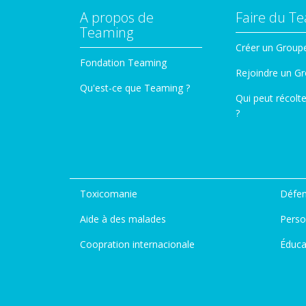
A propos de
Faire du T
Teaming
Créer un Group
Fondation Teaming
Rejoindre un G
Qu'est-ce que Teaming ?
Qui peut récolt
?
Toxicomanie
Défen
Aide à des malades
Perso
Coopration internacionale
Éduca