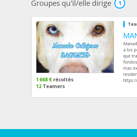
Groupes qu'il/elle dirige
1
Tea
MAN
Manada
a los 
que tr
fondos
mas ex
reside
1 668 €
récoltés
https:
12
Teamers