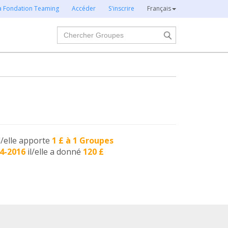
la Fondation Teaming
Accéder
S'inscrire
Français
Chercher
l/elle apporte
1 £ à 1 Groupes
4-2016
il/elle a donné
120 £