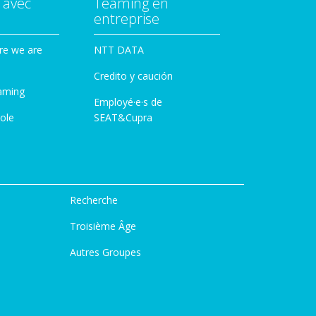
 avec
Teaming en
entreprise
re we are
NTT DATA
Credito y caución
aming
Employé·e·s de
ole
SEAT&Cupra
Recherche
Troisième Âge
Autres Groupes