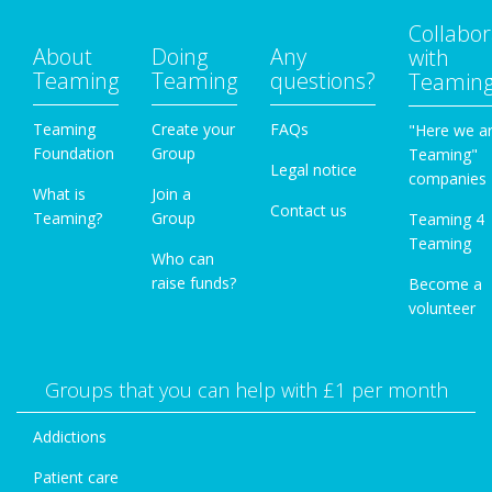
Collabor
About
Doing
Any
with
Teaming
Teaming
questions?
Teamin
Teaming
Create your
FAQs
"Here we a
Foundation
Group
Teaming"
Legal notice
companies
What is
Join a
Contact us
Teaming?
Group
Teaming 4
Teaming
Who can
raise funds?
Become a
volunteer
Groups that you can help with £1 per month
Addictions
Patient care