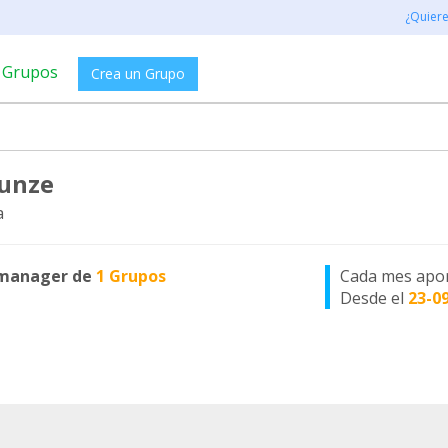
¿Quier
Grupos
Crea un Grupo
Kunze
a
manager de
1 Grupos
Cada mes apo
Desde el
23-0