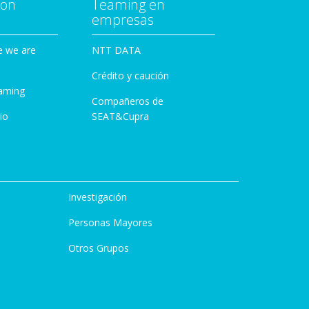
con
Teaming en
empresas
e we are
NTT DATA
Crédito y caución
aming
Compañeros de
io
SEAT&Cupra
Investigación
Personas Mayores
Otros Grupos