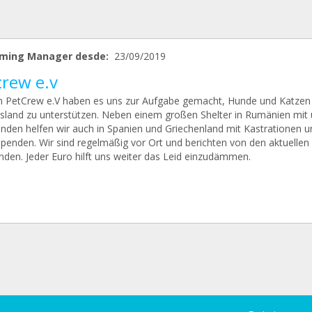
ming Manager desde:
23/09/2019
crew e.v
n PetCrew e.V haben es uns zur Aufgabe gemacht, Hunde und Katzen 
sland zu unterstützen. Neben einem großen Shelter in Rumänien mit 
nden helfen wir auch in Spanien und Griechenland mit Kastrationen u
spenden. Wir sind regelmäßig vor Ort und berichten von den aktuellen
den. Jeder Euro hilft uns weiter das Leid einzudämmen.