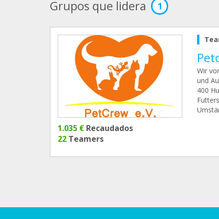
Grupos que lidera
1
Tea
Pet
Wir vo
und Au
400 Hu
Futter
Umstän
1.035 €
Recaudados
22
Teamers