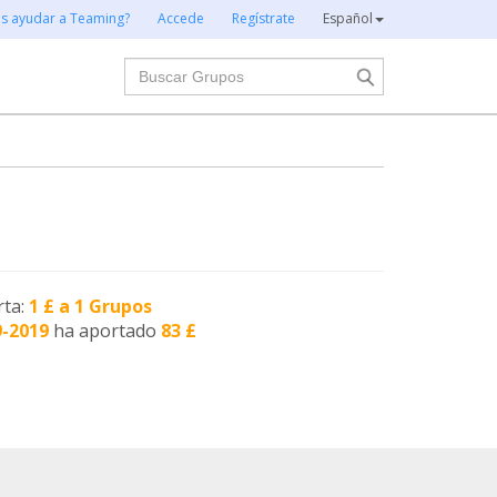
es ayudar a Teaming?
Accede
Regístrate
Español
Buscar
rta:
1 £ a 1 Grupos
9-2019
ha aportado
83 £