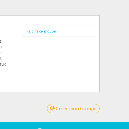
Rejoins ce groupe
s
a
es
t
 aux
Créer mon Groupe