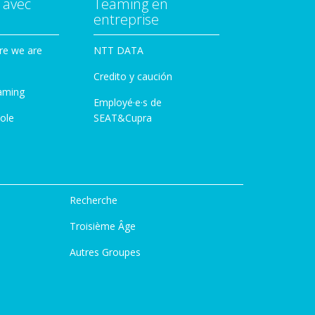
 avec
Teaming en
entreprise
re we are
NTT DATA
Credito y caución
aming
Employé·e·s de
ole
SEAT&Cupra
Recherche
Troisième Âge
Autres Groupes