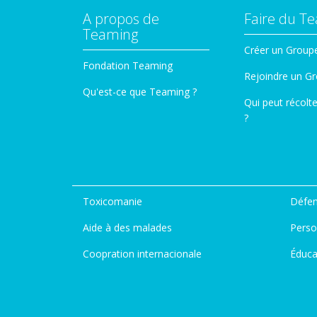
A propos de
Faire du T
Teaming
Créer un Group
Fondation Teaming
Rejoindre un G
Qu'est-ce que Teaming ?
Qui peut récolt
?
Toxicomanie
Défen
Aide à des malades
Perso
Coopration internacionale
Éduca