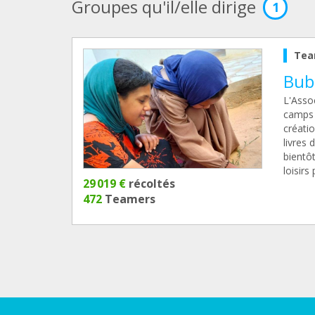
Groupes qu'il/elle dirige
1
Tea
Bubi
L'Assoc
camps d
créatio
livres
bientôt
loisirs
29 019 €
récoltés
472
Teamers