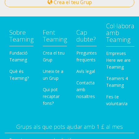
Crea el teu Grup
Col·labora
Sobre
Fent
Cap
amb
Teaming
Teaming
dubte?
Teaming
Fundació
Crea el teu
Preguntes
Empreses
Teaming
Grup
freqüents
Here we are
Teaming
Què és
Uneix-te a
Avís legal
Teaming?
un Grup
Teamers 4
Contacta
Teaming
Qui pot
amb
recaptar
nosaltres
Fes-te
fons?
voluntari/a
Grups als que pots ajudar amb 1 £ al mes