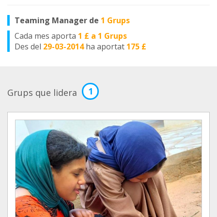
Teaming Manager de
1 Grups
Cada mes aporta
1 £ a 1 Grups
Des del
29-03-2014
ha aportat
175 £
1
Grups que lidera