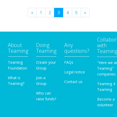
«
1
2
3
4
5
»
Collabor
About
Doing
Any
with
Teaming
Teaming
questions?
Teamin
Teaming
Create your
FAQs
"Here we a
Foundation
Group
Teaming"
Legal notice
companies
What is
Join a
Contact us
Teaming?
Group
Teaming 4
Teaming
Who can
raise funds?
Become a
volunteer