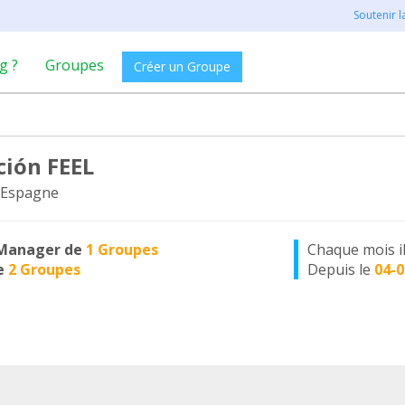
Soutenir 
g ?
Groupes
Créer un Groupe
ción FEEL
 Espagne
Manager de
1 Groupes
Chaque mois i
e
2 Groupes
Depuis le
04-0