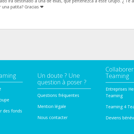
ado irá destinado a una de ellas, que pertenezca a este Grupo. ¿ Te 
r una patita? Gracias ❤
Collaborer
eaming
Un doute ? Une
Teaming
question à poser ?
e
Entreprises He
Questions fréquentes
Teaming
roupe
Mention légale
Teaming 4 Te
er des fonds
Nous contacter
Deviens bénév