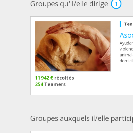
Groupes qu'il/elle dirige
1
Tea
Aso
Ayudam
violen
animal
domici
11 942 €
récoltés
254
Teamers
Groupes auxquels il/elle partic