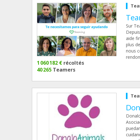
Tea
Tea
Sur Te
Depuis
aide f
plus de
nous c
rendons
1 060 182 €
récoltés
40 265
Teamers
Tea
Don
Donalo
Asocia
puedan
cuidan