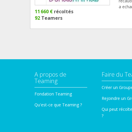
recaud
a echa
11 660 €
récoltés
92
Teamers
A propos de
Faire du T
Teaming
Créer un Group
Fondation Teaming
Rejoindre un G
Qu'est-ce que Teaming ?
Qui peut récolt
?