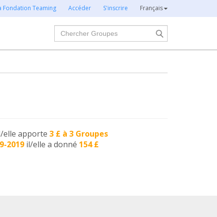
la Fondation Teaming
Accéder
S'inscrire
Français
Chercher
l/elle apporte
3 £ à 3 Groupes
9-2019
il/elle a donné
154 £