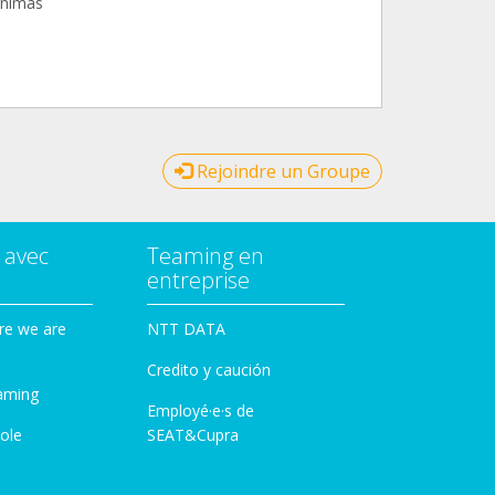
animas
Rejoindre un Groupe
 avec
Teaming en
entreprise
re we are
NTT DATA
Credito y caución
aming
Employé·e·s de
ole
SEAT&Cupra