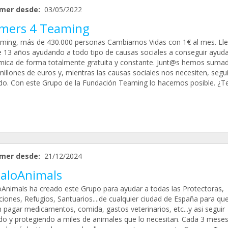
mer desde:
03/05/2022
mers 4 Teaming
ming, más de 430.000 personas Cambiamos Vidas con 1€ al mes. L
 13 años ayudando a todo tipo de causas sociales a conseguir ayud
ica de forma totalmente gratuita y constante. Junt@s hemos suma
millones de euros y, mientras las causas sociales nos necesiten, seg
ado. Con este Grupo de la Fundación Teaming lo hacemos posible. ¿T
mer desde:
21/12/2024
aloAnimals
Animals ha creado este Grupo para ayudar a todas las Protectoras,
ciones, Refugios, Santuarios....de cualquier ciudad de España para qu
 pagar medicamentos, comida, gastos veterinarios, etc...y asi seguir
do y protegiendo a miles de animales que lo necesitan. Cada 3 meses