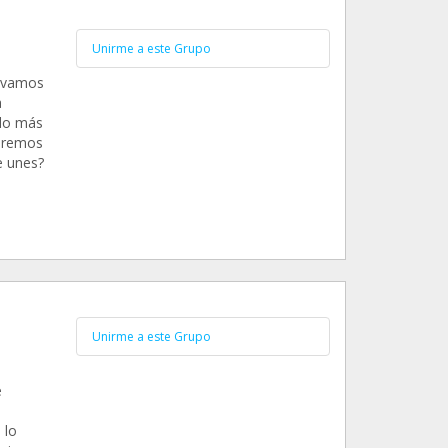
Unirme a este Grupo
levamos
a
do más
uiremos
e unes?
Unirme a este Grupo
e
 lo