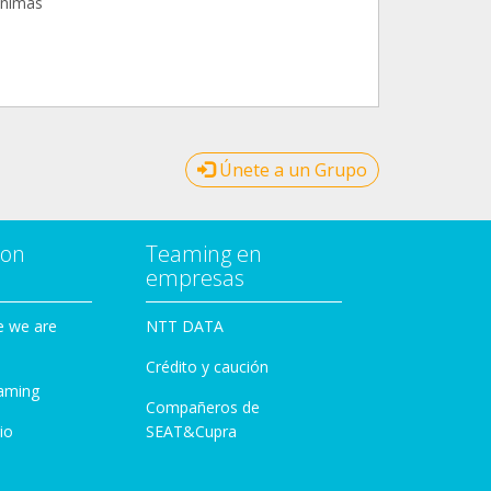
animas
Únete a un Grupo
con
Teaming en
empresas
e we are
NTT DATA
Crédito y caución
aming
Compañeros de
io
SEAT&Cupra