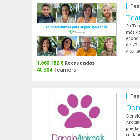
Tea
Tea
En Tea
más de
económ
de 70 
a su l
1.060.182 €
Recaudados
40.304
Teamers
Tea
Don
Donalo
Asocia
puedan
cuidan