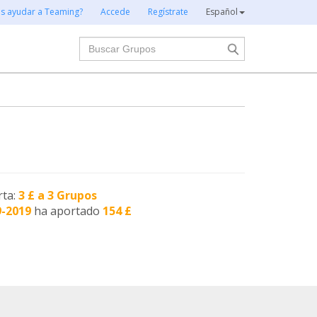
es ayudar a Teaming?
Accede
Regístrate
Español
Buscar
rta:
3 £ a 3 Grupos
9-2019
ha aportado
154 £