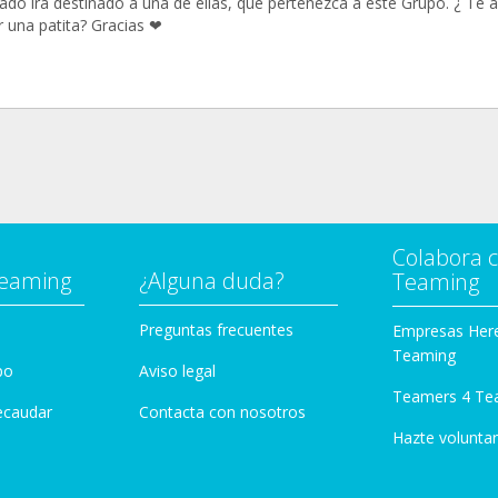
ado irá destinado a una de ellas, que pertenezca a este Grupo. ¿ Te 
r una patita? Gracias ❤
Colabora 
Teaming
¿Alguna duda?
Teaming
Preguntas frecuentes
Empresas Her
Teaming
po
Aviso legal
Teamers 4 Te
ecaudar
Contacta con nosotros
Hazte voluntar