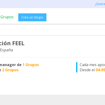
¿Quier
Grupos
Crea un Grupo
ción FEEL
 España
manager de
1 Grupos
Cada mes apo
e
2 Grupos
Desde el
04-0