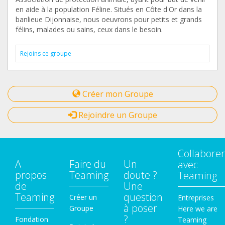
en aide à la population Féline. Situés en Côte d'Or dans la
banlieue Dijonnaise, nous oeuvrons pour petits et grands
félins, malades ou sains, ceux dans le besoin.
Rejoins ce groupe
Créer mon Groupe
Rejoindre un Groupe
Collaborer
A
Faire du
Un
avec
propos
Teaming
doute ?
Teaming
de
Une
Teaming
question
Créer un
Entreprises
à poser
Groupe
Here we are
?
Fondation
Teaming