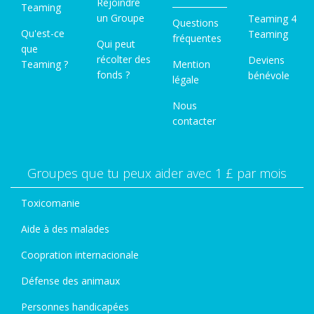
Rejoindre
Teaming
un Groupe
Teaming 4
Questions
Qu'est-ce
Teaming
fréquentes
Qui peut
que
récolter des
Deviens
Teaming ?
Mention
fonds ?
bénévole
légale
Nous
contacter
Groupes que tu peux aider avec 1 £ par mois
Toxicomanie
Aide à des malades
Coopration internacionale
Défense des animaux
Personnes handicapées