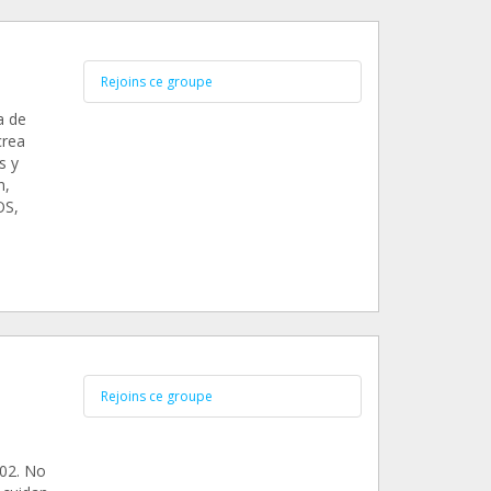
Rejoins ce groupe
a de
crea
s y
n,
OS,
Rejoins ce groupe
002. No