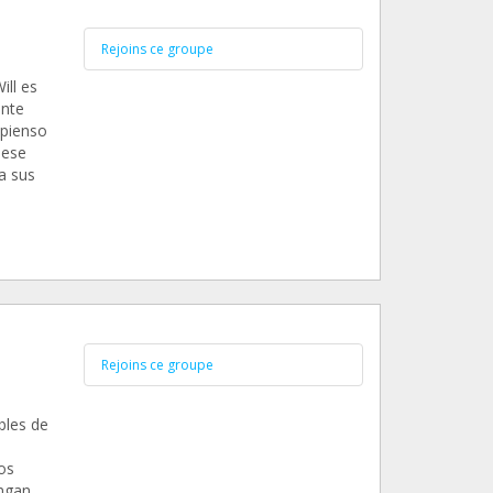
Rejoins ce groupe
ill es
ante
 pienso
 ese
a sus
Rejoins ce groupe
bles de
os
engan