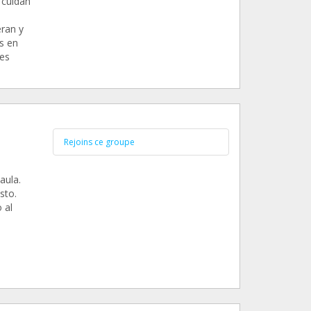
 cuidan
eran y
s en
Les
Rejoins ce groupe
aula.
sto.
 al