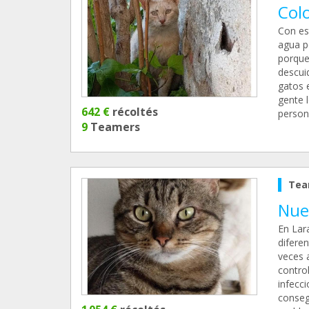
Col
Con es
agua p
porque
descui
gatos 
gente 
642 €
récoltés
person
9
Teamers
Tea
Nue
En Lar
diferen
veces 
contro
infecc
consegu