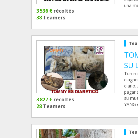
una mej
3 536 €
récoltés
38
Teamers
Tea
TOMM
SU 
Tommy 
diagno
diario
pagar 
su mue
3 827 €
récoltés
YANG c
28
Teamers
Tea