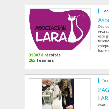
Tea
Aso
Debido 
recurs
este g
tienda
compra
hazte 
31 307 €
récoltés
265
Teamers
Tea
PAG
LAR
Asocia