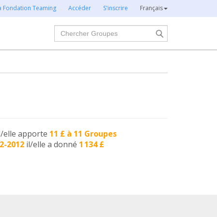
la Fondation Teaming
Accéder
S'inscrire
Français
Chercher
l/elle apporte
11 £ à 11 Groupes
2-2012
il/elle a donné
1 134 £