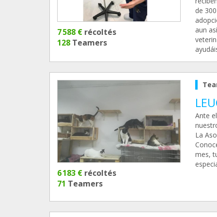
recibe
de 300
adopci
aun as
7 588 €
récoltés
veteri
128
Teamers
ayudái
Tea
LEU
Ante e
nuestr
La Aso
Conoce
mes, t
especia
6 183 €
récoltés
71
Teamers