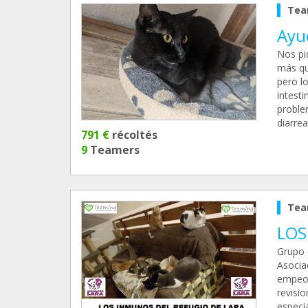
Tea
Ayu
Nos pi
más qu
pero l
intesti
proble
diarre
791 €
récoltés
9
Teamers
Tea
LOS
Grupo 
Asocia
empeor
revisio
especi