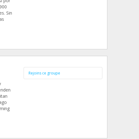
i por
 900
s. Sin
as
Rejoins ce groupe
y
enden
itan
pago
aming
S