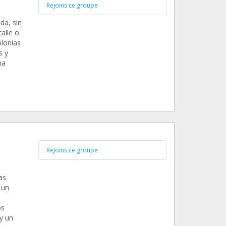
Rejoins ce groupe
da, sin
alle o
lonias
s y
ha
s
Rejoins ce groupe
as
 un
os
y un