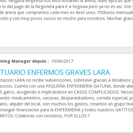
edo. Ninguna empresa nos está donando la arena, hubo épocas que s
 lo del pago de la furgoneta para ir a Segovia pero ya no es así. Son
de arena que compramos cada mes es decir unos 750Euros mensuale
ción y con muy pocos socios es mucho para nosotros. Muchas graci
ming Manager depuis :
19/06/2017
TUARIO ENFERMOS GRAVES LARA
ciacion LARA no recibe subvenciones, sobrevive gracias a donativos 
socios. Cuenta con una PEQUEÑA ENFERMERIA GATUNA, donde ati
0 gatos, acogiendo e implicándose en CASOS COMPLICADOS. Neces
mente: medicamentos, vacunas, desparasitadores, comida especial, 
ario, alquiler del local...son muchos los gastos, creamos un grupo te
onseguir financiación para la ENFERMERIA y todos nuestros GATITO
ITOS. Colaboras con nosotros, POR ELLOS ?