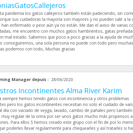
oniasGatosCallejeros
ta pandemia los gatos callejeros también están padeciendo, sin comi
orque sus cuidadoras la mayoría son mayores y no pueden salir a la c
 han enfermado o peor aún ya no están. Me dan el aviso de varias co
dadas, me encuentro con muchos gatos hambrientos, gatas preñada
en mal estado. Sabemos que poco a poco gracias a la ayuda de muc
lo conseguiremos, una sola persona no puede con todo pero mucha
as podemos con todo, Muchas gracias
ming Manager depuis :
28/06/2020
stros incontinentes Alma River Karim
a siempre hemos tenido gatos con incontinencia y otros problemas
tes pero los gatos incontinentes necesitan no solo el cuidado de vari
al día con vaciado de vejiga, lavado, cambio de pañales pero también
l muy regular de la orina por ser unos gatos mucho más propensos a
iones. Para ellos 5 hemos creado este grupo con el fin de por lo men
ir poderles llevar regularmente para chequearles y así tratarles si ha