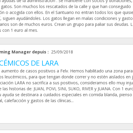
n ayudas de la administración . Se mantiene con socios y donaciones,
 gatos. Son muchos los rescatados de la calle y que han conseguido
ón o acogida con ellos. En el Santuario no entran todos los que quisi
í, siguen ayudándoles. Los gatos llegan en malas condiciones y gasto
narios son de muchos euros. Crean un grupo para paliar sus deudas. 
s con 1 euro al mes.
ming Manager depuis :
25/09/2018
CÉMICOS DE LARA
l aumento de casos positivos a Felv. Hemos habilitado una zona para
os leucémicos, para que tengan donde correr y no estén aislados en j
ciación LARA no sacrifica a sus positivos, consideramos ello muy inju
 las historias de: JUAN, POVI, SINI, SUKO, RIVER y JUANA. Con 1 euro
u ayuda se destinara a cuidados especiales en comida blanda, pienso
l, calefacción y gastos de las clínicas...