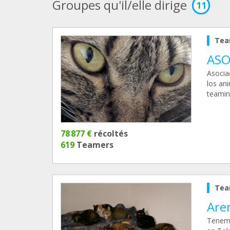
Groupes qu'il/elle dirige
11
Tea
ASO
Asocia
los an
teamin
78 877 €
récoltés
619
Teamers
Tea
Are
Tenemo