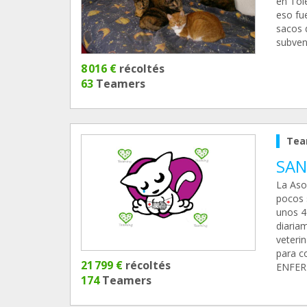
en Tol
eso fue
sacos 
subven
8 016 €
récoltés
63
Teamers
Tea
SAN
La Aso
pocos 
unos 4
diaria
veterin
para c
21 799 €
récoltés
ENFERM
174
Teamers