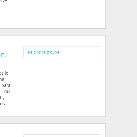
ón.
Rejoins ce groupe
s le
ina
 para
 Tras
R y
os.