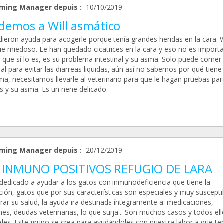
ming Manager depuis :
10/10/2019
demos a Will asmático
dieron ayuda para acogerle porque tenía grandes heridas en la cara. W
e miedoso. Le han quedado cicatrices en la cara y eso no es import
o que sí lo es, es su problema intestinal y su asma. Solo puede comer
nal para evitar las diarreas liquidas, aún así no sabemos por qué tiene
ma, necesitamos llevarle al veterinario para que le hagan pruebas par
as y su asma. Es un nene delicado.
ming Manager depuis :
20/12/2019
 INMUNO POSITIVOS REFUGIO DE LARA
dedicado a ayudar a los gatos con inmunodeficiencia que tiene la
ción, gatos que por sus características son especiales y muy suscepti
ar su salud, la ayuda ira destinada íntegramente a: medicaciones,
nes, deudas veterinarias, lo que surja... Son muchos casos y todos ell
ales. Este grupo se crea para ayudándoles con nuestra labor a que t