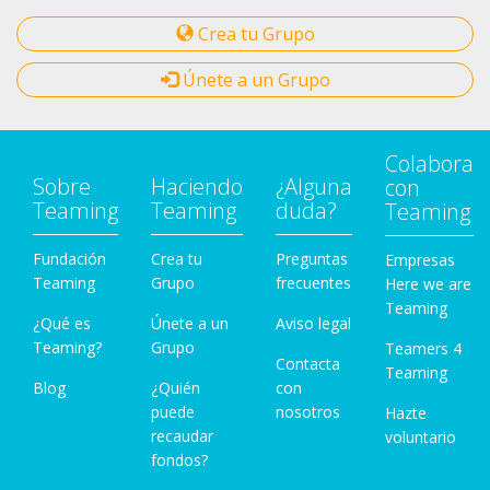
Crea tu Grupo
Únete a un Grupo
Colabora
Sobre
Haciendo
¿Alguna
con
Teaming
Teaming
duda?
Teaming
Fundación
Crea tu
Preguntas
Empresas
Teaming
Grupo
frecuentes
Here we are
Teaming
¿Qué es
Únete a un
Aviso legal
Teaming?
Grupo
Teamers 4
Contacta
Teaming
Blog
¿Quién
con
puede
nosotros
Hazte
recaudar
voluntario
fondos?