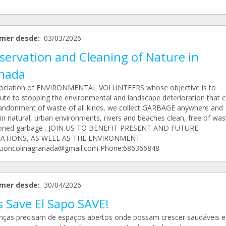
mer desde:
03/03/2026
servation and Cleaning of Nature in
nada
ociation of ENVIRONMENTAL VOLUNTEERS whose objective is to
bute to stopping the environmental and landscape deterioration that 
andonment of waste of all kinds, we collect GARBAGE anywhere and
in natural, urban environments, rivers and beaches clean, free of wa
oned garbage . JOIN US TO BENEFIT PRESENT AND FUTURE
ATIONS, AS WELL AS THE ENVIRONMENT.
cioncolinagranada@gmail.com Phone:686366848
mer desde:
30/04/2026
s Save El Sapo SAVE!
anças precisam de espaços abertos onde possam crescer saudáveis 