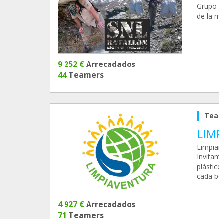
Grupo 
de la 
9 252 €
Arrecadados
44
Teamers
Tea
LIM
Limpia
Invita
plásti
cada b
4 927 €
Arrecadados
71
Teamers