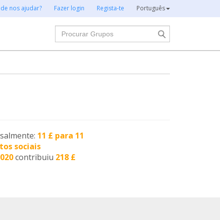
 de nos ajudar?
Fazer login
Regista-te
Português
Procurar
nsalmente:
11 £ para 11
tos sociais
2020
contribuiu
218 £