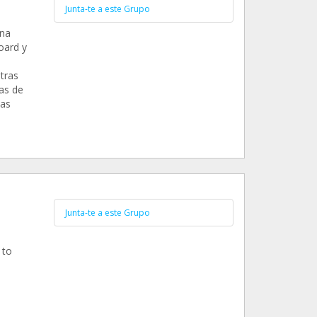
Junta-te a este Grupo
una
oard y
tras
as de
vas
Junta-te a este Grupo
 to