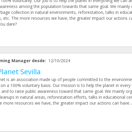
100% voluntarily. Our job is to help the planet in everything we can a
awareness among the population towards that same goal. We mainly 
bage collection in natural environments, reforestation, talks in educa
s, etc. The more resources we have, the greater impact our actions c
You dare?
ming Manager desde:
12/10/2024
lanet Sevilla
net is an association made up of people committed to the environme
on a 100% voluntary basis. Our mission is to help the planet in every
 and to raise public awareness toward that same goal. We mainly or
leanups in natural areas, reforestation efforts, talks in educational ce
he more resources we have, the greater impact our actions can have. 