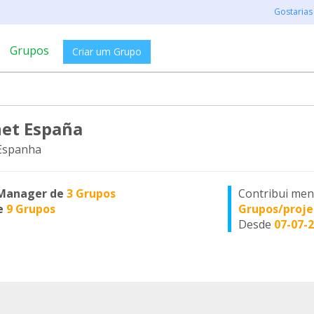
Gostarias
Grupos
Criar um Grupo
et España
 Espanha
Manager de
3 Grupos
Contribui me
e
9 Grupos
Grupos/proje
Desde
07-07-