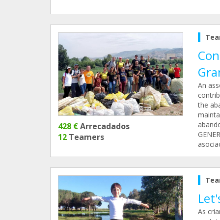
Tea
Con
Gra
An ass
contri
the ab
mainta
aband
428 €
Arrecadados
GENER
12
Teamers
asocia
Tea
Let'
As cri