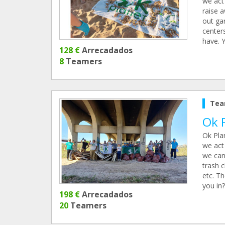
we act 
raise 
out gar
center
have. 
128 €
Arrecadados
8
Teamers
Tea
Ok P
Ok Pla
we act 
we can
trash c
etc. T
you in?
198 €
Arrecadados
20
Teamers