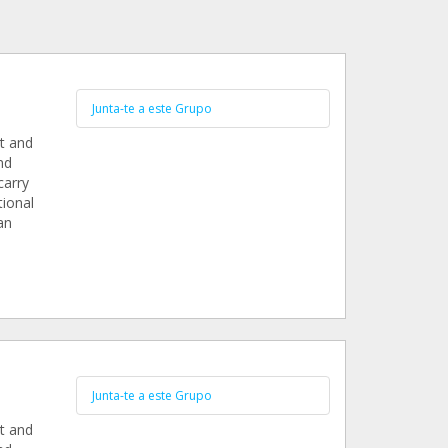
Junta-te a este Grupo
t and
nd
carry
tional
an
Junta-te a este Grupo
t and