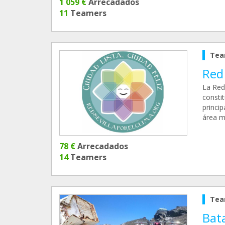
1 059 €
Arrecadados
11
Teamers
Tea
Red 
La Red
constit
princip
área m
78 €
Arrecadados
14
Teamers
Tea
Bata