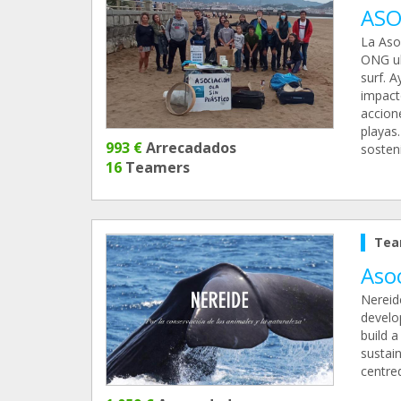
ASO
La Asoc
ONG ub
surf. A
impact
accion
playas
993 €
Arrecadados
sosteni
16
Teamers
Tea
Aso
Nereide
develo
build 
sustain
centre