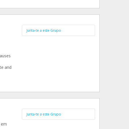
Junta-te a este Grupo
causes
ste and
Junta-te a este Grupo
e em