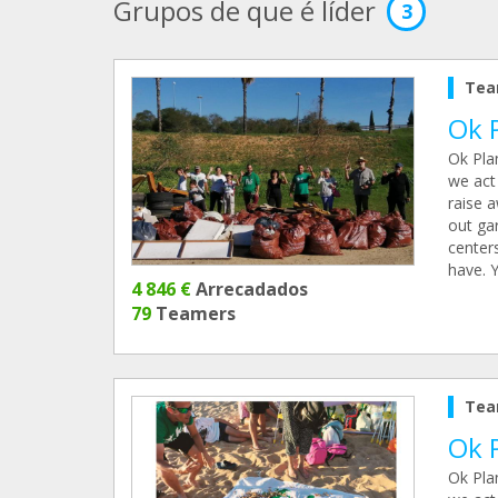
Grupos de que é líder
3
Tea
Ok 
Ok Pla
we act 
raise 
out gar
center
have. 
4 846 €
Arrecadados
79
Teamers
Tea
Ok 
Ok Pla