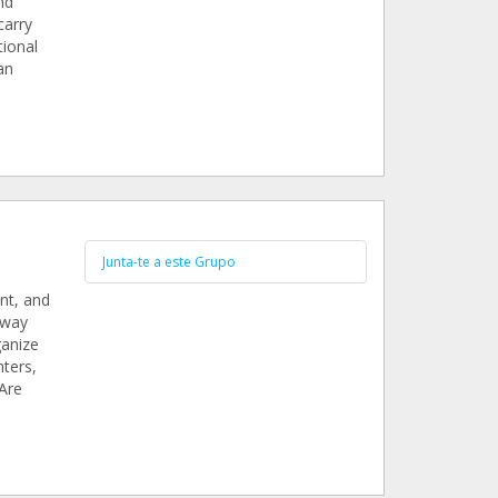
nd
carry
tional
an
Junta-te a este Grupo
nt, and
 way
ganize
nters,
Are