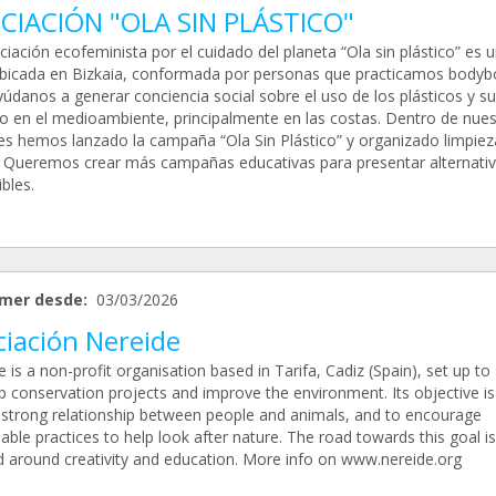
CIACIÓN "OLA SIN PLÁSTICO"
iación ecofeminista por el cuidado del planeta “Ola sin plástico” es 
icada en Bizkaia, conformada por personas que practicamos bodyb
yúdanos a generar conciencia social sobre el uso de los plásticos y su
o en el medioambiente, principalmente en las costas. Dentro de nues
es hemos lanzado la campaña “Ola Sin Plástico” y organizado limpiez
. Queremos crear más campañas educativas para presentar alternati
bles.
mer desde:
03/03/2026
ciación Nereide
 is a non-profit organisation based in Tarifa, Cadiz (Spain), set up to
p conservation projects and improve the environment. Its objective is
a strong relationship between people and animals, and to encourage
able practices to help look after nature. The road towards this goal is
d around creativity and education. More info on www.nereide.org