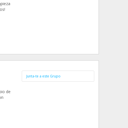
mpieza
os!
Junta-te a este Grupo
pio de
on