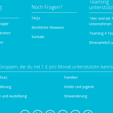
Teaming
g
Noch Fragen?
unterstüt
n
FAQs
"Hier sind wir
ruppe
Unternehmen
Rechtliche Hinweise
itreten
Teaming 4 Te
Kontakt
en
Ehrenamtlich 
Gruppen, die du mit 1 £ pro Monat unterstützen kanns
chutz
Familien
derung
Kinder und Jugend
e und Ausbildung
Einwanderung