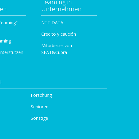
Teaming in
zen
Unternehmen
 Teaming"-
NTT DATA
Credito y caución
aming
Mitarbeiter von
unterstützen
SEAT&Cupra
t
Forschung
Senioren
Sonstige