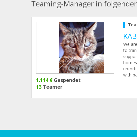
Teaming-Manager in folgende
Tea
KAB
We are
to tran
support
homes 
unfortu
with pa
1.114 €
Gespendet
13
Teamer