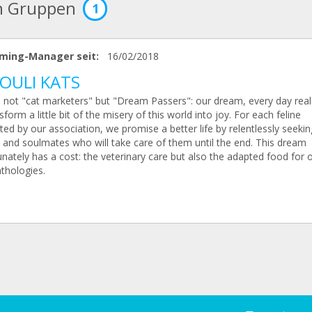
n Gruppen
1
ming-Manager seit:
16/02/2018
OULI KATS
 not "cat marketers" but "Dream Passers": our dream, every day reali
sform a little bit of the misery of this world into joy. For each feline
ed by our association, we promise a better life by relentlessly seekin
and soulmates who will take care of them until the end. This dream
nately has a cost: the veterinary care but also the adapted food for 
thologies.