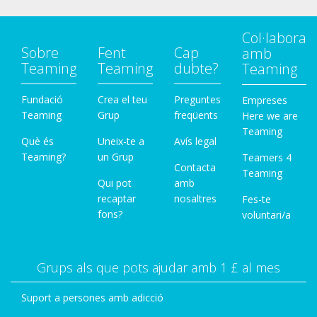
Col·labora
Sobre
Fent
Cap
amb
Teaming
Teaming
dubte?
Teaming
Fundació
Crea el teu
Preguntes
Empreses
Teaming
Grup
freqüents
Here we are
Teaming
Què és
Uneix-te a
Avís legal
Teaming?
un Grup
Teamers 4
Contacta
Teaming
Qui pot
amb
recaptar
nosaltres
Fes-te
fons?
voluntari/a
Grups als que pots ajudar amb 1 £ al mes
Suport a persones amb adicció