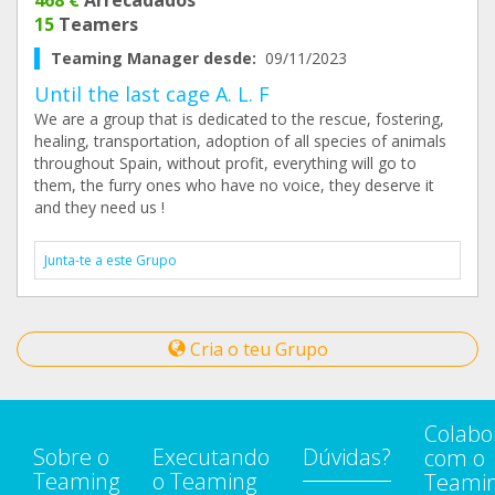
468 €
Arrecadados
15
Teamers
Teaming Manager desde:
09/11/2023
Until the last cage A. L. F
We are a group that is dedicated to the rescue, fostering,
healing, transportation, adoption of all species of animals
throughout Spain, without profit, everything will go to
them, the furry ones who have no voice, they deserve it
and they need us !
Junta-te a este Grupo
Cria o teu Grupo
Colabo
Sobre o
Executando
Dúvidas?
com o
Teaming
o Teaming
Teami