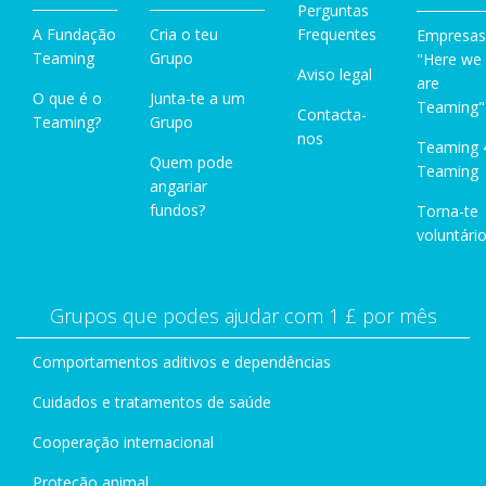
Perguntas
A Fundação
Cria o teu
Frequentes
Empresas
Teaming
Grupo
"Here we
Aviso legal
are
O que é o
Junta-te a um
Teaming"
Contacta-
Teaming?
Grupo
nos
Teaming 
Quem pode
Teaming
angariar
fundos?
Torna-te
voluntário
Grupos que podes ajudar com 1 £ por mês
Comportamentos aditivos e dependências
Cuidados e tratamentos de saúde
Cooperação internacional
Proteção animal