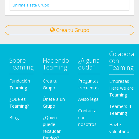
Unirme a este Grupo
Crea tu Grupo
Colabora
Sobre
Haciendo
¿Alguna
con
Teaming
Teaming
duda?
Teaming
Fundación
Crea tu
Preguntas
Empresas
Teaming
Grupo
frecuentes
Here we are
Teaming
¿Qué es
Únete a un
Aviso legal
Teaming?
Grupo
Teamers 4
Contacta
Teaming
Blog
¿Quién
con
puede
nosotros
Hazte
recaudar
voluntario
fondos?