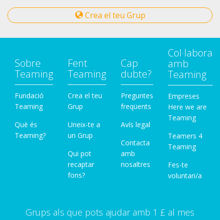
Crea el teu Grup
Col·labora
Sobre
Fent
Cap
amb
Teaming
Teaming
dubte?
Teaming
Fundació
Crea el teu
Preguntes
Empreses
Teaming
Grup
freqüents
Here we are
Teaming
Què és
Uneix-te a
Avís legal
Teaming?
un Grup
Teamers 4
Contacta
Teaming
Qui pot
amb
recaptar
nosaltres
Fes-te
fons?
voluntari/a
Grups als que pots ajudar amb 1 £ al mes