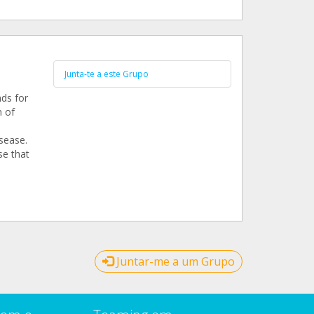
Junta-te a este Grupo
nds for
m of
sease.
se that
Juntar-me a um Grupo