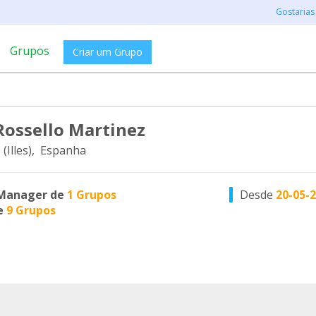
Gostarias
Grupos
Criar um Grupo
 Rossello Martinez
(Illes), Espanha
Manager de
1 Grupos
Desde
20-05-
e
9 Grupos