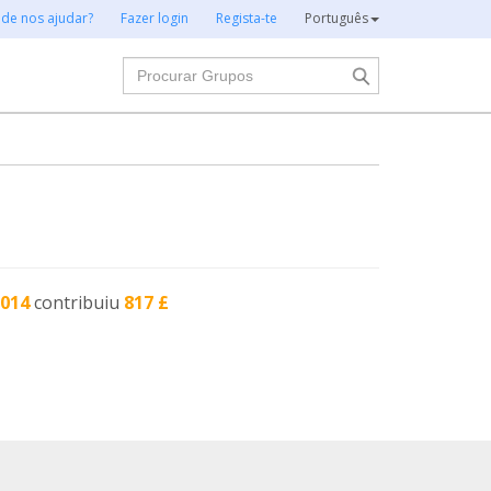
 de nos ajudar?
Fazer login
Regista-te
Português
Procurar
2014
contribuiu
817 £