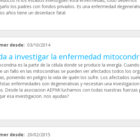
éuticos ni los estados investiguen esta enfermedad, todo debemos
uirlo los padres con fondos privados. Es una enfermedad degenerati
os años tiene un desenlace fatal.
mer desde:
03/10/2014
da a investigar la enfermedad mitocondri
ocondria es la parte de la célula donde se produce la energía. Cuando
e un fallo en las mitocondrias se pueden ver afectados todos los or
s, poniendo en peligro la vida de quién los sufre. Los afectados suel
 éstas enfermedades son degenerativas y necesitan una investigacion
las. Desde la asociacion AEPMI luchamos con todas nuestras fuerzas 
uir esa investigacion. nos ayudas?
mer desde:
20/02/2015