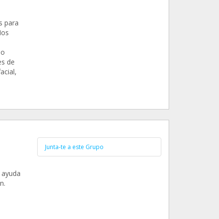
s para
Nos
bo
es de
acial,
Junta-te a este Grupo
a ayuda
n.