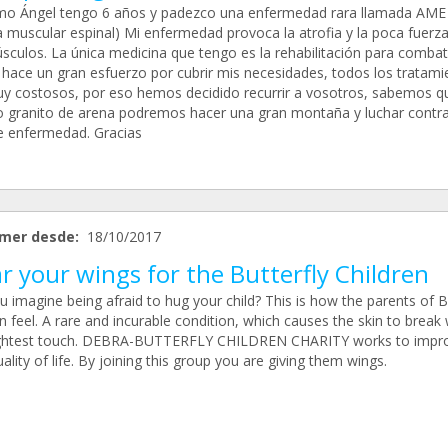
mo Ángel tengo 6 años y padezco una enfermedad rara llamada AME
ia muscular espinal) Mi enfermedad provoca la atrofia y la poca fuerz
sculos. La única medicina que tengo es la rehabilitación para combati
a hace un gran esfuerzo por cubrir mis necesidades, todos los tratami
y costosos, por eso hemos decidido recurrir a vosotros, sabemos q
o granito de arena podremos hacer una gran montaña y luchar contra
le enfermedad. Gracias
mer desde:
18/10/2017
 your wings for the Butterfly Children
 imagine being afraid to hug your child? This is how the parents of B
n feel. A rare and incurable condition, which causes the skin to break 
ightest touch. DEBRA-BUTTERFLY CHILDREN CHARITY works to impr
uality of life. By joining this group you are giving them wings.