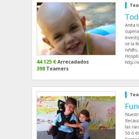
Tea
Todo
Anita 
superar
invest
se la l
niñ@s,
Hospit
44 125 €
Arrecadados
http:/
398
Teamers
Tea
Fun
Nuestr
Recaud
las ra
50 ó 6