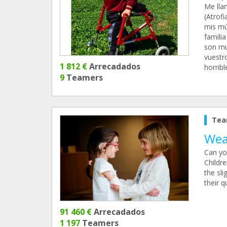
Me lla
(Atrof
mis mú
famili
son mu
vuestr
1 812 €
Arrecadados
horrib
9
Teamers
Tea
Wear
Can you
Childre
the sl
their q
91 460 €
Arrecadados
1 197
Teamers