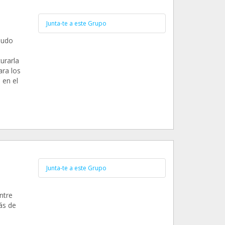
Junta-te a este Grupo
pudo
urarla
ara los
 en el
Junta-te a este Grupo
ntre
ás de