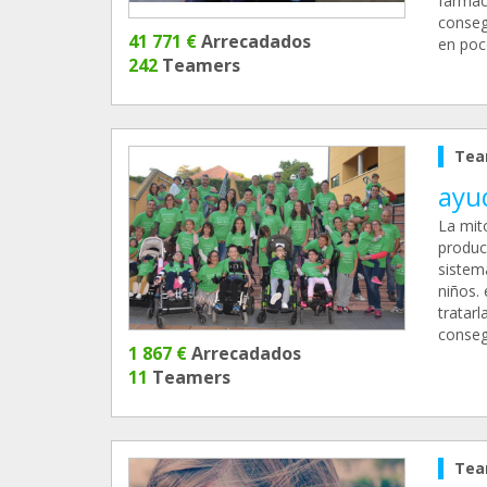
farmac
conseg
41 771 €
Arrecadados
en poc
242
Teamers
Tea
ayu
La mit
produc
sistema
niños.
tratar
conseg
1 867 €
Arrecadados
11
Teamers
Tea