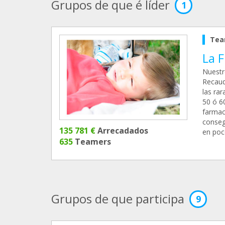
Grupos de que é líder
1
Tea
La F
Nuestr
Recaud
las ra
50 ó 6
farmac
conseg
135 781 €
Arrecadados
en poc
635
Teamers
Grupos de que participa
9