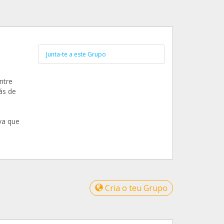
Junta-te a este Grupo
ntre
ás de
va que
Cria o teu Grupo