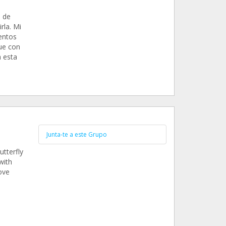
a de
rla. Mi
entos
ue con
 esta
Junta-te a este Grupo
utterfly
with
ove