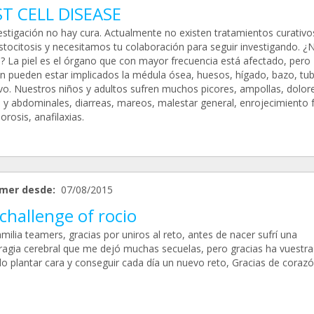
T CELL DISEASE
vestigación no hay cura. Actualmente no existen tratamientos curativo
stocitosis y necesitamos tu colaboración para seguir investigando. ¿
? La piel es el órgano que con mayor frecuencia está afectado, pero
n pueden estar implicados la médula ósea, huesos, hígado, bazo, tu
ivo. Nuestros niños y adultos sufren muchos picores, ampollas, dolor
 y abdominales, diarreas, mareos, malestar general, enrojecimiento f
rosis, anafilaxias.
mer desde:
07/08/2015
challenge of rocio
milia teamers, gracias por uniros al reto, antes de nacer sufrí una
agia cerebral que me dejó muchas secuelas, pero gracias ha vuestr
do plantar cara y conseguir cada día un nuevo reto, Gracias de corazó