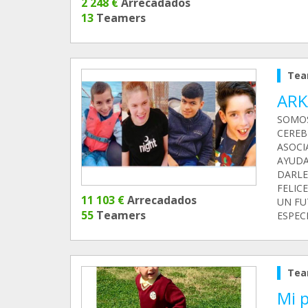
2 248 €
Arrecadados
13
Teamers
Tea
ARK
SOMOS
CEREB
ASOCI
AYUDA
DARLE
FELIC
11 103 €
Arrecadados
UN FU
55
Teamers
ESPECI
Tea
Mi 