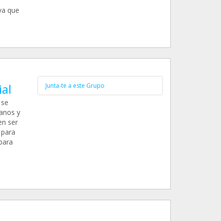
va que
al
Junta-te a este Grupo
 se
ganos y
en ser
 para
para