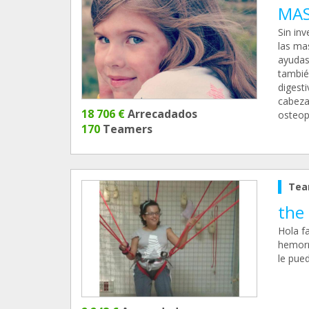
MAS
Sin in
las ma
ayudas
tambié
digest
cabeza
18 706 €
Arrecadados
osteopo
170
Teamers
Tea
the 
Hola fa
hemorr
le pue