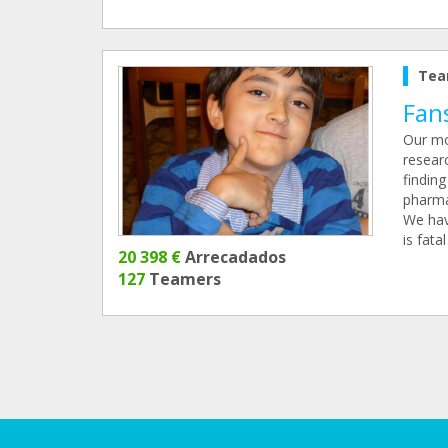
Tea
Fans
Our mo
resear
finding
pharma
We have
is fata
20 398 €
Arrecadados
127
Teamers